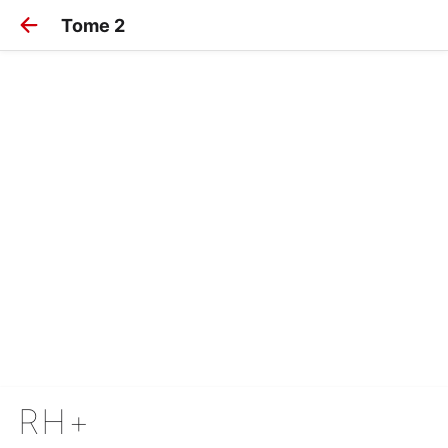
Tome 2
RH+