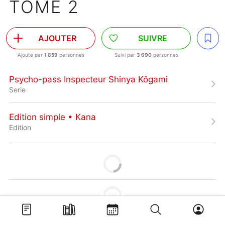
TOME 2
AJOUTER
SUIVRE
Ajouté par
1 859
personnes
Suivi par
3 690
personnes
Psycho-pass Inspecteur Shinya Kôgami
Serie
Edition simple • Kana
Edition