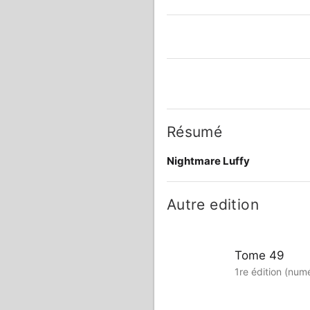
Résumé
Nightmare Luffy
Autre edition
Tome 49
1re édition (num