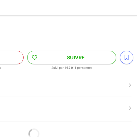
SUIVRE
s
Suivi par
162 911
personnes