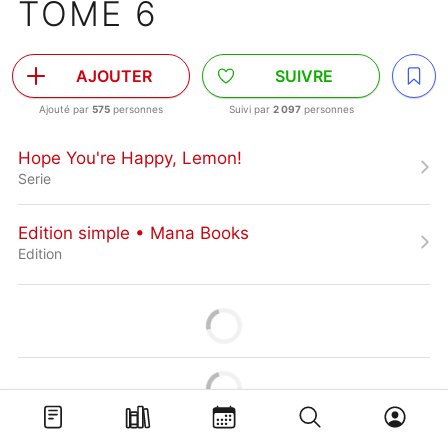
TOME 6
AJOUTER
SUIVRE
Ajouté par
575
personnes
Suivi par
2 097
personnes
Hope You're Happy, Lemon!
Serie
Edition simple • Mana Books
Edition