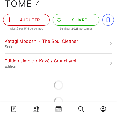
TOME 4
AJOUTER
SUIVRE
Ajouté par
545
personnes
Suivi par
2 028
personnes
Katagi Modoshi - The Soul Cleaner
Serie
Edition simple • Kazé / Crunchyroll
Edition