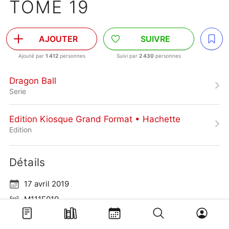
TOME 19
AJOUTER
SUIVRE
Ajouté par
1 412
personnes
Suivi par
2 430
personnes
Dragon Ball
Serie
Edition Kiosque Grand Format • Hachette
Edition
Détails
17 avril 2019
M111F019