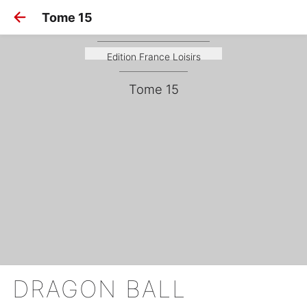
Tome 15
Dragon Ball
Edition France Loisirs
Tome 15
DRAGON BALL