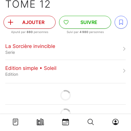
TOME 12
AJOUTER
SUIVRE
Ajouté par
880
personnes
Suivi par
4 980
personnes
La Sorcière invincible
Serie
Edition simple • Soleil
Edition