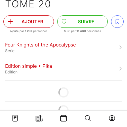
TOME 20
AJOUTER
SUIVRE
Ajouté par
1 253
personnes
Suivi par
11 480
personnes
Four Knights of the Apocalypse
Serie
Edition simple • Pika
Edition