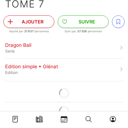
TOME 7
AJOUTER
SUIVRE
Ajouté par
21 637
personnes
Suivi par
37 526
personnes
Dragon Ball
Serie
Edition simple • Glénat
Edition